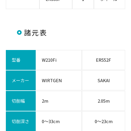
諸元表
型番
W210Fi
ER552F
メーカー
WIRTGEN
SAKAI
切削幅
2m
2.05m
切削深さ
0～33cm
0～23cm