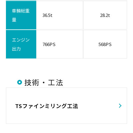
車輛総重
36.5t
28.2t
量
エンジン
766PS
568PS
出力
技術・工法
TSファインミリング工法